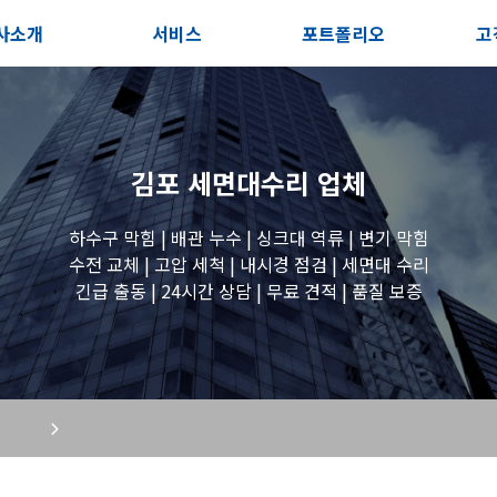
사소개
서비스
포트폴리오
고
인사말
서비스안내
전체보기
상
지사항
포스트
세면대 작업
고
김포 세면대수리
업체
시는길
변기 작업
하수구 막힘 | 배관 누수 | 싱크대 역류 | 변기 막힘
수전 교체 | 고압 세척 | 내시경 점검 | 세면대 수리
긴급 출동 | 24시간 상담 | 무료 견적 | 품질 보증
욕조 작업
원룸 수전 작업
세탁실 수전 작업