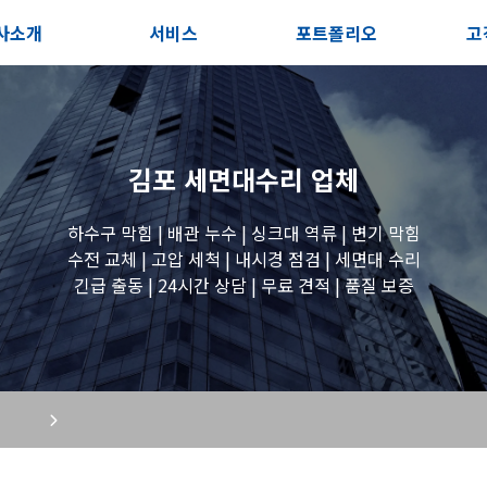
사소개
서비스
포트폴리오
고
인사말
서비스안내
전체보기
상
지사항
포스트
세면대 작업
고
김포 세면대수리
업체
시는길
변기 작업
하수구 막힘 | 배관 누수 | 싱크대 역류 | 변기 막힘
수전 교체 | 고압 세척 | 내시경 점검 | 세면대 수리
긴급 출동 | 24시간 상담 | 무료 견적 | 품질 보증
욕조 작업
원룸 수전 작업
세탁실 수전 작업