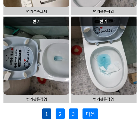
변기부속교체
변기관통작업
변기
변기
변기관통작업
변기관통작업
1
2
3
다음