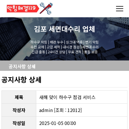
김포 세면대수리
업체
하수구 막힘 | 배관 누수 | 싱크대 역류 | 변기 막힘
수전 교체 | 고압 세척 | 내시경 점검 | 세면대 수리
긴급 출동 | 24시간 상담 | 무료 견적 | 품질 보증
공지사항 상세
공지사항 상세
제목
새해 맞이 하수구 점검 서비스
작성자
admin [조회 : 12012]
작성일
2025-01-05 00:00